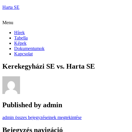
Harta SE
Menu
Hírek
Tabella
Képek
Dokumentumok
Kapcsolat
Kerekegyházi SE vs. Harta SE
Published by
admin
admin összes bejegyzéseinek megtekintése
Bejegyzés navigáció