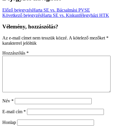
Előző bejegyzés
Harta SE vs. Bácsalmási PVSE
Következő bejegyzés
Harta SE vs. Kiskunfélegyházi HTK
Vélemény, hozzászólás?
Az e-mail címet nem tesszük közzé.
A kötelező mezőket
*
karakterrel jelöltük
Hozzászólás
*
Név
*
E-mail cím
*
Honlap