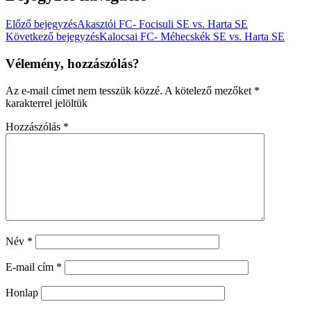
Előző bejegyzés
Akasztói FC- Focisuli SE vs. Harta SE
Következő bejegyzés
Kalocsai FC- Méhecskék SE vs. Harta SE
Vélemény, hozzászólás?
Az e-mail címet nem tesszük közzé.
A kötelező mezőket
*
karakterrel jelöltük
Hozzászólás
*
Név
*
E-mail cím
*
Honlap