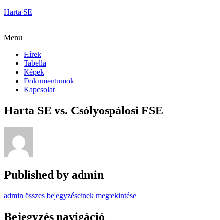
Harta SE
Menu
Hírek
Tabella
Képek
Dokumentumok
Kapcsolat
Harta SE vs. Csólyospálosi FSE
Published by
admin
admin összes bejegyzéseinek megtekintése
Bejegyzés navigáció